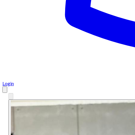
Login