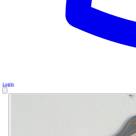
Login