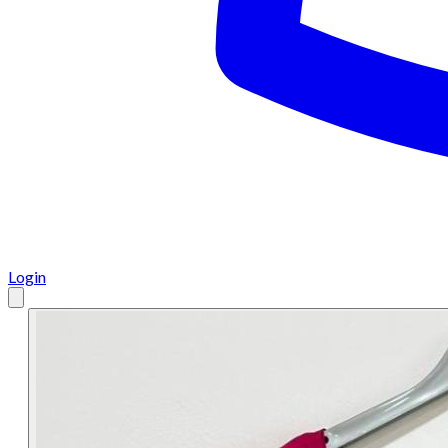
Login