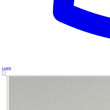
Login