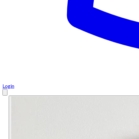
Login