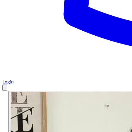
Login