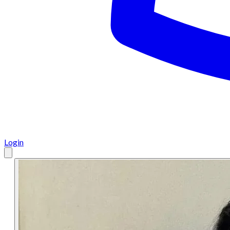
Login