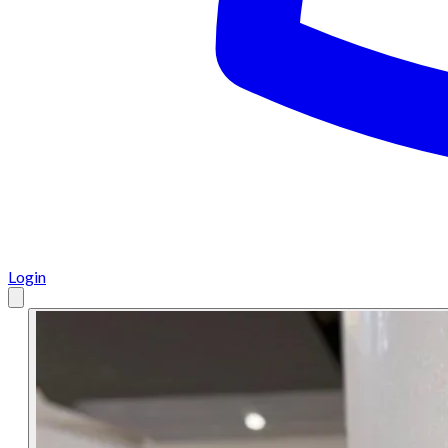
Login